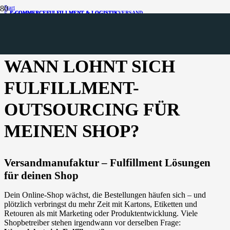
Start
E-COMMERCE
E-COMMERCE
E-COMMERCE
FULFILLMENT & LOGISTIK
FULFILLMENT & LOGISTIK
FULFILLMENT & LOGISTIK
VERSAND
E-Commerce
Wann lohnt sich Fulfillment-Outsourcing für meinen Shop?
2min
E-Commerce
Fulfillment & Logistik
WANN LOHNT SICH
FULFILLMENT-
OUTSOURCING FÜR
MEINEN SHOP?
Versandmanufaktur – Fulfillment Lösungen
für deinen Shop
Dein Online-Shop wächst, die Bestellungen häufen sich – und
plötzlich verbringst du mehr Zeit mit Kartons, Etiketten und
Retouren als mit Marketing oder Produktentwicklung. Viele
Shopbetreiber stehen irgendwann vor derselben Frage: