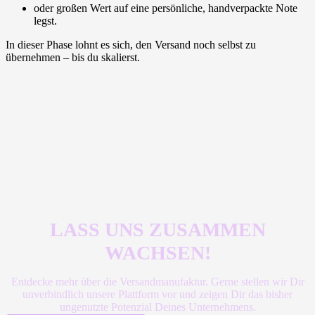
oder großen Wert auf eine persönliche, handverpackte Note
legst.
In dieser Phase lohnt es sich, den Versand noch selbst zu
übernehmen – bis du skalierst.
LASS UNS ZUSAMMEN
WACHSEN!
Entdecke mehr über die Versandmanufaktur. Gerne stellen wir Dir
unverbindlich unsere Plattform vor und zeigen Dir das bisher
ungenutzte Potenzial Deines Unternehmens.