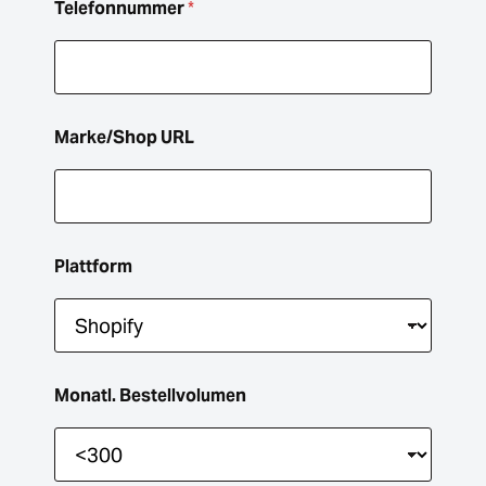
E
Telefonnummer
*
-
M
a
i
l
-
Marke/Shop URL
A
d
r
e
s
s
Plattform
e
Monatl. Bestellvolumen