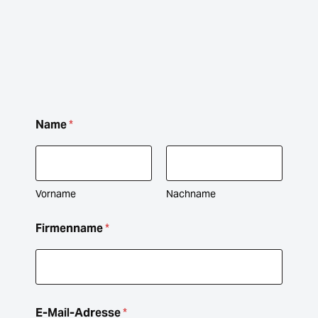
N
Name
*
a
c
h
r
i
c
Vorname
Nachname
h
t
Firmenname
*
F
i
r
m
e
n
E-Mail-Adresse
*
n