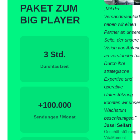
PAKET ZUM
„Mit der
Versandmanufakt
BIG PLAYER
haben wir einen
Partner an unser
Seite, der unsere
Vision von Anfan
3 Std.
an verstanden hat
Durch ihre
Durchlaufzeit
strategische
Expertise und
operative
Unterstützung
konnten wir unse
+100.000
Wachstum
Sendungen / Monat
beschleunigen."
Jussi Seifart
Geschäftsführung
VitaMoment