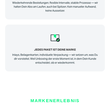
Wiederkehrende Bestellungen, flexible Intervalle, stabile Prozesse — wir
halten Dein Abo am Laufen, auch bei Spitzen. Kein manueller Aufwand,
keine Aussetzer.
JEDES PAKET IST DEINE MARKE
Inlays, Beilagenkarten, individuelle Verpackung — wir setzen um, was Du
dir vorstellst. Weil Unboxing der erste Moment ist, in dem Dein Kunde
entscheidet, ob er wiederkommt.
MARKENERLEBNIS