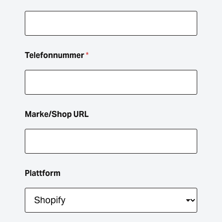
a
m
e
U
R
L
Telefonnummer
*
Marke/Shop URL
Plattform