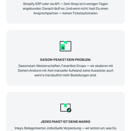
Shopify, ERP oder via API — Dein Shop ist in wenigen Tagen
angebunden. Danach läuft es. Und wenn nicht, hast Du einen
Ansprechpartner — keinen Ticketautomaten.
SAISON-PEAKS? KEIN PROBLEM.
Saisonstart, Meisterschaften, Fanartikel-Drops — wir skalieren mit
Deinem Ansturm mit. Kein manueller Aufwand, keine Aussetzer, auch
wenn’s mal deutlich mehr Bestellungen sind.
JEDES PAKET IST DEINE MARKE
Inlays, Beilagenkarten, individuelle Verpackung — wir setzen um, was Du