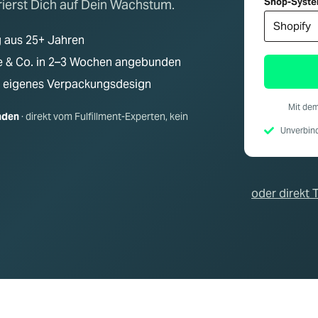
Shop-Syst
rierst Dich auf Dein Wachstum.
-
S
y
g aus 25+ Jahren
s
t
bee & Co. in 2–3 Wochen angebunden
e
m
n, eigenes Verpackungsdesign
T
e
Mit de
l
nden
· direkt vom Fulfillment-Experten, kein
e
Unverbind
f
o
n
oder direkt