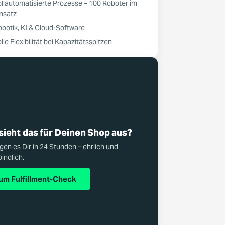
ollautomatisierte Prozesse – 100 Roboter im
insatz
obotik, KI & Cloud-Software
lle Flexibilität bei Kapazitätsspitzen
sieht das für Deinen Shop aus?
gen es Dir in 24 Stunden – ehrlich und
indlich.
um Fulfillment-Check