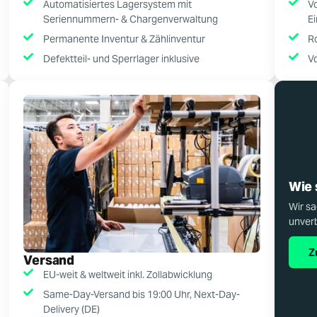
Automatisiertes Lagersystem mit
V
Seriennummern- & Chargenverwaltung
E
Permanente Inventur & Zählinventur
R
Defektteil- und Sperrlager inklusive
Vo
Wie 
Wir sa
unverb
Z
Versand
EU-weit & weltweit inkl. Zollabwicklung
Same-Day-Versand bis 19:00 Uhr, Next-Day-
Delivery (DE)