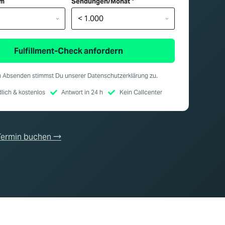
em
Sendungen/Monat
*
Fulfillment-Check anfordern
m Absenden stimmst Du unserer
Datenschutzerklärung
zu.
lich & kostenlos
Antwort in 24 h
Kein Callcenter
 Termin buchen →