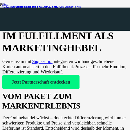
Start
E-COMMERCE
E-COMMERCE
E-COMMERCE
FULFILLMENT & LOGISTIK
FULFILLMENT & LOGISTIK
FULFILLMENT & LOGISTIK
VERSAND
Individualisierung im Fulfillment als Marketinghebel
INDIVIDUALISIERUNG
IM FULFILLMENT ALS
MARKETINGHEBEL
Gemeinsam mit
Signascript
integrieren wir handgeschriebene
Karten automatisiert in den Fulfillment-Prozess – für mehr Emotion,
Differenzierung und Wiederkauf.
Jetzt Partnerschaft entdecken
VOM PAKET ZUM
MARKENERLEBNIS
Der Onlinehandel wächst – doch echte Differenzierung wird immer
schwieriger. Produkte und Preise sind vergleichbar, schnelle
Lieferung ist Standard. Entscheidend wird deshalb der Moment, in