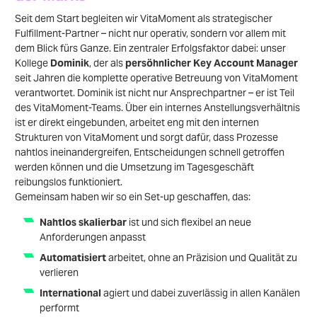
Seit dem Start begleiten wir VitaMoment als strategischer
Fulfillment-Partner – nicht nur operativ, sondern vor allem mit
dem Blick fürs Ganze. Ein zentraler Erfolgsfaktor dabei: unser
Kollege
Dominik
, der als
persöhnlicher Key Account Manager
seit Jahren die komplette operative Betreuung von VitaMoment
verantwortet. Dominik ist nicht nur Ansprechpartner – er ist Teil
des VitaMoment-Teams.
Über ein internes Anstellungsverhältnis
ist er direkt eingebunden, arbeitet eng mit den internen
Strukturen von VitaMoment und sorgt dafür, dass Prozesse
nahtlos ineinandergreifen, Entscheidungen schnell getroffen
werden können und die Umsetzung im Tagesgeschäft
reibungslos funktioniert.
Gemeinsam haben wir so ein Set-up geschaffen, das:
Nahtlos skalierbar
ist und sich flexibel an neue
Anforderungen anpasst
Automatisiert
arbeitet, ohne an Präzision und Qualität zu
verlieren
International
agiert und dabei zuverlässig in allen Kanälen
performt